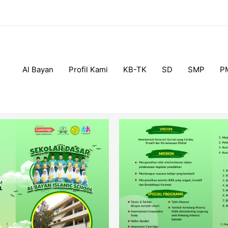
Al Bayan
Profil Kami
KB-TK
SD
SMP
P