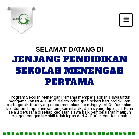
Lewati
Main
ke
Men
konten
SELAMAT DATANG DI
JENJANG PENDIDIKAN
SEKOLAH MENENGAH
PERTAMA
Program Sekolah Menengah Pertama mempersiapkan siswa untuk
mengamalkan isi Al Qur’an dalam kehidupan sehari-hari. Melakukan
berbagai aktifitas yang dapat memahami pentingnya Al Qur’an dalam
kehidupan, tanpa menyampingkan nilai akademis yang dipelajari. Kami
selalu berusaha disetiap kegiatan siswa baik pembelajaran maupun
pengembangan life skill tidak lepas dari Al Qur’an dan As sunah