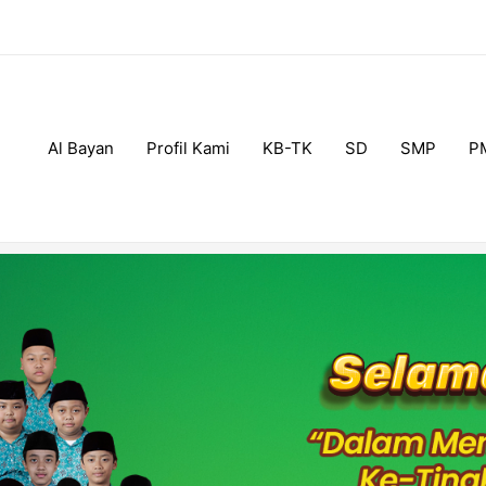
Al Bayan
Profil Kami
KB-TK
SD
SMP
P