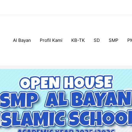
Al Bayan
Profil Kami
KB-TK
SD
SMP
P